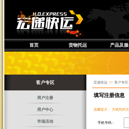
首页
货物托运
产品及服
通知取件
产品介绍
准备货物
服务区域
上门取件
签约服务
客户专区
宏递快运
>>
客户专区
货物追踪
定制服务
增值服务
填写注册信息
用户注册
用户中心
温馨提示： 为使您的
市场活动
手机号码：