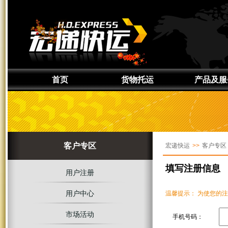
首页
货物托运
产品及服
通知取件
产品介绍
准备货物
服务区域
上门取件
签约服务
客户专区
宏递快运
>>
客户专区
货物追踪
定制服务
增值服务
填写注册信息
用户注册
用户中心
温馨提示： 为使您的
市场活动
手机号码：